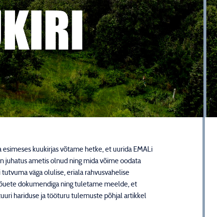
sta esimeses kuukirjas võtame hetke, et uurida EMALi
a on juhatus ametis olnud ning mida võime oodata
 tutvuma väga olulise, eriala rahvusvahelise
inõuete dokumendiga ning tuletame meelde, et
uri hariduse ja tööturu tulemuste põhjal artikkel