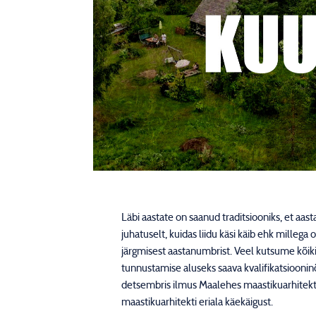
Läbi aastate on saanud traditsiooniks, et aa
juhatuselt, kuidas liidu käsi käib ehk milleg
järgmisest aastanumbrist. Veel kutsume kõiki
tunnustamise aluseks saava kvalifikatsioon
detsembris ilmus Maalehes maastikuarhitektu
maastikuarhitekti eriala käekäigust.