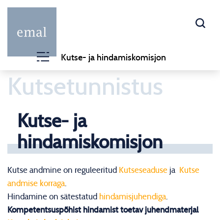
Kutse- ja hindamiskomisjon
Kutsetunnistus
Kutse- ja
hindamiskomisjon
Kutse andmine on reguleeritud
Kutseseaduse
ja
Kutse
andmise korraga
.
Hindamine on sätestatud
hindamisjuhendiga
.
Kompetentsuspõhist hindamist toetav juhendmaterjal