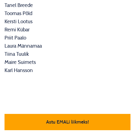
Tanel Breede
Toomas Põld
Kersti Lootus
Remi Kübar
Priit Paalo
Laura Männamaa
Tiina Tuulik
Maire Suimets
Karl Hansson
Astu EMALi liikmeks!