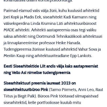
kohandatava disaini kontseptsioonidega.
Parimad elamud valis välja žürii, kuhu kuulusid arhitektid
Joel Kopli ja Madis Eek, sisearhitekt Kadi Karmann ning
väliseksperdina Linda Krumina Läti arhitektuuribüroost
MADE arhitekti. Arhitekti aastapreemia osas tegi valiku
saksa arhitekt ning Dortmundi Tehnikaülikooli arhitektuuri
ja linnaplaneerimise professor Heike Hanada.
Tudengipreemia žüriisse kuulusid arhitektid Vahur Sova ja
Merilin Kaup ning arhitektuuriteadlane Epp Lankots.
Eesti Sisearhitektide Liit andis välja kaks aastapreemiat
ning Vello Asi nimelise tudengipreemia
Sisearhitektuuri preemia laureaat 2023 on
sisearhitektuuribüroo Pink
(Tarmo Piirmets, Anni Leo, Raul
Tiitus ja Birgit Palk). Büroos Pink töötavad silmapaistvad
sisearhitektid, kelle portfooliosse kuulub mitu