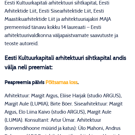
Eesti Kultuurkapitali arhitektuuri sihtkapital, Eesti
Arhitektide Liit, Eesti Sisearhitektide Liit, Eesti
Maastikuarhitektide Liit ja arhitektuuriajakiri MAJA
premeerisid tänavu kokku 14 laureaati – Eesti
arhitektuurivaldkonna väljapaistvamate saavutuste ja
teoste autoreid.
Eesti Kultuurkapitali arhitektuuri sihtkapital andis
välja neli preemiat:
Peapreemia pälvis
Põltsamaa loss
.
Arhitektuur: Margit Argus, Eliise Harjak (studio ARGUS),
Margit Aule (LUMIA); Birte Böer. Sisearhitektuur: Margit
Argus, Elo Liina Kaivo (studio ARGUS), Margit Aule
(LUMIA). Konsultant: Artur Ümar. Arhitektuur
(konvendihoone müürid ja katus): Ülo Mahoni, Andrus