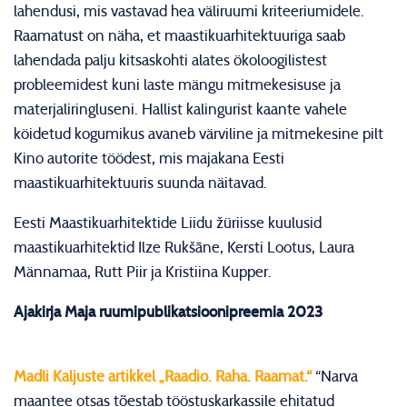
lahendusi, mis vastavad hea väliruumi kriteeriumidele.
Raamatust on näha, et maastikuarhitektuuriga saab
lahendada palju kitsaskohti alates ökoloogilistest
probleemidest kuni laste mängu mitmekesisuse ja
materjaliringluseni. Hallist kalingurist kaante vahele
köidetud kogumikus avaneb värviline ja mitmekesine pilt
Kino autorite töödest, mis majakana Eesti
maastikuarhitektuuris suunda näitavad.
Eesti Maastikuarhitektide Liidu žüriisse kuulusid
maastikuarhitektid Ilze Rukšāne, Kersti Lootus, Laura
Männamaa, Rutt Piir ja Kristiina Kupper.
Ajakirja Maja ruumipublikatsioonipreemia 2023
Madli Kaljuste artikkel „Raadio. Raha. Raamat.“
“Narva
maantee otsas tõestab tööstuskarkassile ehitatud