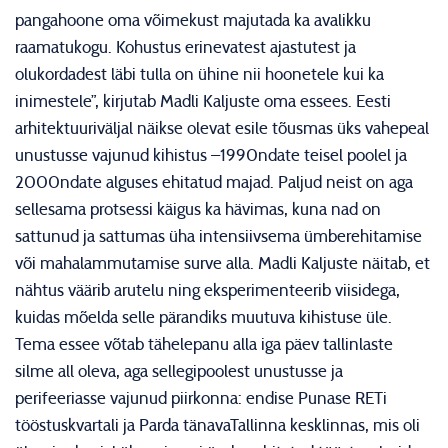
pangahoone oma võimekust majutada ka avalikku
raamatukogu. Kohustus erinevatest ajastutest ja
olukordadest läbi tulla on ühine nii hoonetele kui ka
inimestele”, kirjutab Madli Kaljuste oma essees. Eesti
arhitektuuriväljal näikse olevat esile tõusmas üks vahepeal
unustusse vajunud kihistus –1990ndate teisel poolel ja
2000ndate alguses ehitatud majad. Paljud neist on aga
sellesama protsessi käigus ka hävimas, kuna nad on
sattunud ja sattumas üha intensiivsema ümberehitamise
või mahalammutamise surve alla. Madli Kaljuste näitab, et
nähtus väärib arutelu ning eksperimenteerib viisidega,
kuidas mõelda selle pärandiks muutuva kihistuse üle.
Tema essee võtab tähelepanu alla iga päev tallinlaste
silme all oleva, aga sellegipoolest unustusse ja
perifeeriasse vajunud piirkonna: endise Punase RETi
tööstuskvartali ja Parda tänavaTallinna kesklinnas, mis oli