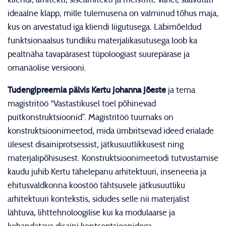
ideaalne klapp, mille tulemusena on valminud tõhus maja,
kus on arvestatud iga kliendi liigutusega. Läbimõeldud
funktsionaalsus tundliku materjalikasutusega loob ka
pealtnäha tavapärasest tüpoloogiast suurepärase ja
omanäolise versiooni.
Tudengipreemia pälvis
Kertu Johanna Jõeste
ja tema
magistritöö “Vastastikusel toel põhinevad
puitkonstruktsioonid”. Magistritöö tuumaks on
konstruktsioonimeetod, mida ümbritsevad ideed erialade
ülesest disainiprotsessist, jätkusuutlikkusest ning
materjalipõhisusest. Konstruktsioonimeetodi tutvustamise
kaudu juhib Kertu tähelepanu arhitektuuri, inseneeria ja
ehitusvaldkonna koostöö tähtsusele jätkusuutliku
arhitektuuri kontekstis, sidudes selle nii materjalist
lähtuva, lihttehnoloogilise kui ka modulaarse ja