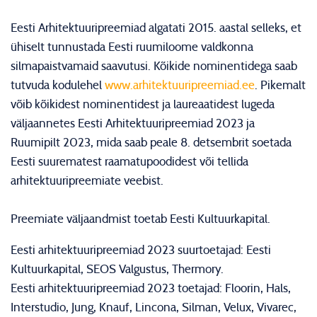
Eesti Arhitektuuripreemiad algatati 2015. aastal selleks, et
ühiselt tunnustada Eesti ruumiloome valdkonna
silmapaistvamaid saavutusi. Kõikide nominentidega saab
tutvuda kodulehel
www.arhitektuuripreemiad.ee
. Pikemalt
võib kõikidest nominentidest ja laureaatidest lugeda
väljaannetes Eesti Arhitektuuripreemiad 2023 ja
Ruumipilt 2023, mida saab peale 8. detsembrit soetada
Eesti suurematest raamatupoodidest või tellida
arhitektuuripreemiate veebist.
Preemiate väljaandmist toetab Eesti Kultuurkapital.
Eesti arhitektuuripreemiad 2023 suurtoetajad: Eesti
Kultuurkapital, SEOS Valgustus, Thermory.
Eesti arhitektuuripreemiad 2023 toetajad: Floorin, Hals,
Interstudio, Jung, Knauf, Lincona, Silman, Velux, Vivarec,