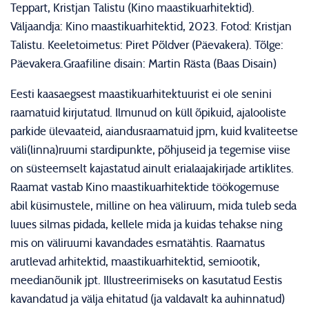
Teppart, Kristjan Talistu (Kino maastikuarhitektid).
Väljaandja: Kino maastikuarhitektid, 2023. Fotod: Kristjan
Talistu. Keeletoimetus: Piret Põldver (Päevakera). Tõlge:
Päevakera.Graafiline disain: Martin Rästa (Baas Disain)
Eesti kaasaegsest maastikuarhitektuurist ei ole senini
raamatuid kirjutatud. Ilmunud on küll õpikuid, ajalooliste
parkide ülevaateid, aiandusraamatuid jpm, kuid kvaliteetse
väli(linna)ruumi stardipunkte, põhjuseid ja tegemise viise
on süsteemselt kajastatud ainult erialaajakirjade artiklites.
Raamat vastab Kino maastikuarhitektide töökogemuse
abil küsimustele, milline on hea väliruum, mida tuleb seda
luues silmas pidada, kellele mida ja kuidas tehakse ning
mis on väliruumi kavandades esmatähtis. Raamatus
arutlevad arhitektid, maastikuarhitektid, semiootik,
meedianõunik jpt. Illustreerimiseks on kasutatud Eestis
kavandatud ja välja ehitatud (ja valdavalt ka auhinnatud)