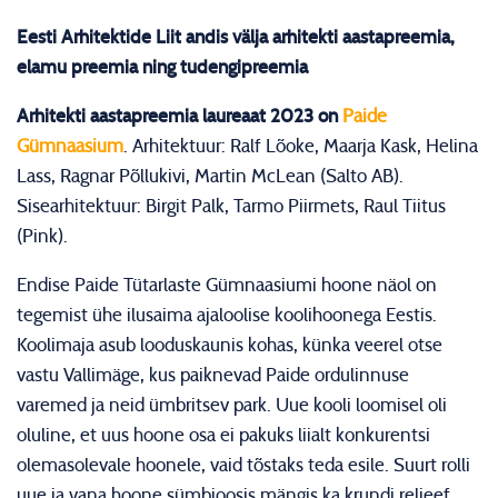
Eesti Arhitektide Liit andis välja arhitekti aastapreemia,
elamu preemia ning tudengipreemia
Arhitekti aastapreemia laureaat 2023 on
Paide
Gümnaasium
. Arhitektuur: Ralf Lõoke, Maarja Kask, Helina
Lass, Ragnar Põllukivi, Martin McLean (Salto AB).
Sisearhitektuur: Birgit Palk, Tarmo Piirmets, Raul Tiitus
(Pink).
Endise Paide Tütarlaste Gümnaasiumi hoone näol on
tegemist ühe ilusaima ajaloolise koolihoonega Eestis.
Koolimaja asub looduskaunis kohas, künka veerel otse
vastu Vallimäge, kus paiknevad Paide ordulinnuse
varemed ja neid ümbritsev park. Uue kooli loomisel oli
oluline, et uus hoone osa ei pakuks liialt konkurentsi
olemasolevale hoonele, vaid tõstaks teda esile. Suurt rolli
uue ja vana hoone sümbioosis mängis ka krundi reljeef,