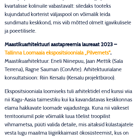
kvartalisse kolinuile vabastavalt: siledaks tooteks
kujundatud korterist väljaspool on võimalik leida
sundimatu keskkond, mis viib mõtted olmelt igavikulisele
ja poeetilisele.
Maastikuarhitektuuri aastapreemia laureaat 2023 –
Tallinna Loomaaia ekspositsiooniala „Pilvemets"
.
Maastikuarhitektuur: Eneli Niinepuu, Jaan Mettik (Sala
Terrena), Ragne Sauman (ConArte). Arhitektuurialane
konsultatsioon: Riin Kersalu (Kersalu projektbüroo).
Ekspositsiooniala loomiseks tuli arhitektidel end kurssi viia
nii Kagu-Aasia taimestiku kui ka kavandatavas keskkonnas
elama hakkavate loomade vajadustega. Kuna nii väikesel
territooriumil pole võimalik luua tõelist troopilist
vihmametsa, püüti valida detaile, mis aitaksid külastajatele
vesta lugu maailma liigirikkaimast ökosüsteemist, kus on