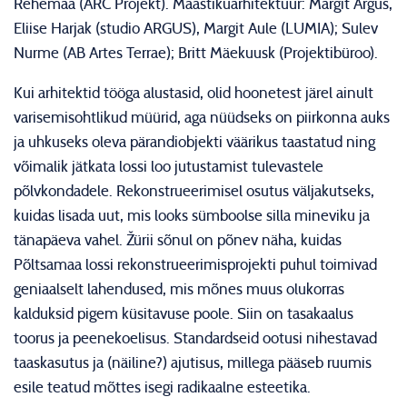
Rehemaa (ARC Projekt). Maastikuarhitektuur: Margit Argus,
Eliise Harjak (studio ARGUS), Margit Aule (LUMIA); Sulev
Nurme (AB Artes Terrae); Britt Mäekuusk (Projektibüroo).
Kui arhitektid tööga alustasid, olid hoonetest järel ainult
varisemisohtlikud müürid, aga nüüdseks on piirkonna auks
ja uhkuseks oleva pärandiobjekti väärikus taastatud ning
võimalik jätkata lossi loo jutustamist tulevastele
põlvkondadele. Rekonstrueerimisel osutus väljakutseks,
kuidas lisada uut, mis looks sümboolse silla mineviku ja
tänapäeva vahel. Žürii sõnul on põnev näha, kuidas
Põltsamaa lossi rekonstrueerimisprojekti puhul toimivad
geniaalselt lahendused, mis mõnes muus olukorras
kalduksid pigem küsitavuse poole. Siin on tasakaalus
toorus ja peenekoelisus. Standardseid ootusi nihestavad
taaskasutus ja (näiline?) ajutisus, millega pääseb ruumis
esile teatud mõttes isegi radikaalne esteetika.