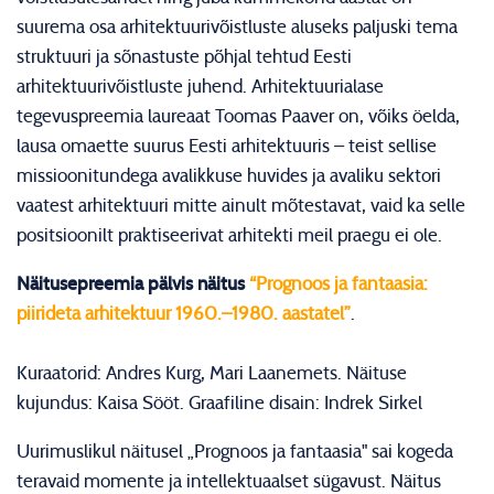
suurema osa arhitektuurivõistluste aluseks paljuski tema
struktuuri ja sõnastuste põhjal tehtud Eesti
arhitektuurivõistluste juhend. Arhitektuurialase
tegevuspreemia laureaat Toomas Paaver on, võiks öelda,
lausa omaette suurus Eesti arhitektuuris – teist sellise
missioonitundega avalikkuse huvides ja avaliku sektori
vaatest arhitektuuri mitte ainult mõtestavat, vaid ka selle
positsioonilt praktiseerivat arhitekti meil praegu ei ole.
Näitusepreemia pälvis näitus
“Prognoos ja fantaasia:
piirideta arhitektuur 1960.–1980. aastatel”
.
Kuraatorid: Andres Kurg, Mari Laanemets. Näituse
kujundus: Kaisa Sööt. Graafiline disain: Indrek Sirkel
Uurimuslikul näitusel „Prognoos ja fantaasia" sai kogeda
teravaid momente ja intellektuaalset sügavust. Näitus