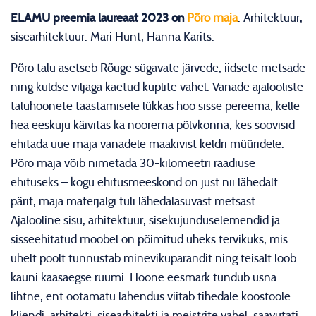
ELAMU preemia laureaat 2023 on
Põro maja
. Arhitektuur,
sisearhitektuur: Mari Hunt, Hanna Karits.
Põro talu asetseb Rõuge sügavate järvede, iidsete metsade
ning kuldse viljaga kaetud kuplite vahel. Vanade ajalooliste
taluhoonete taastamisele lükkas hoo sisse pereema, kelle
hea eeskuju käivitas ka noorema põlvkonna, kes soovisid
ehitada uue maja vanadele maakivist keldri müüridele.
Põro maja võib nimetada 30-kilomeetri raadiuse
ehituseks – kogu ehitusmeeskond on just nii lähedalt
pärit, maja materjalgi tuli lähedalasuvast metsast.
Ajalooline sisu, arhitektuur, sisekujunduselemendid ja
sisseehitatud mööbel on põimitud üheks tervikuks, mis
ühelt poolt tunnustab minevikupärandit ning teisalt loob
kauni kaasaegse ruumi. Hoone eesmärk tundub üsna
lihtne, ent ootamatu lahendus viitab tihedale koostööle
kliendi, arhitekti, sisearhitekti ja meistrite vahel, saavutati