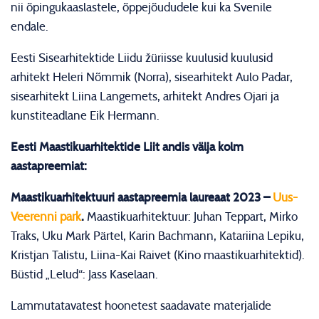
nii õpingukaaslastele, õppejõududele kui ka Svenile
endale.
Eesti Sisearhitektide Liidu žüriisse kuulusid kuulusid
arhitekt Heleri Nõmmik (Norra), sisearhitekt Aulo Padar,
sisearhitekt Liina Langemets, arhitekt Andres Ojari ja
kunstiteadlane Eik Hermann.
Eesti Maastikuarhitektide Liit andis välja kolm
aastapreemiat:
Maastikuarhitektuuri aastapreemia laureaat 2023 –
Uus-
Veerenni park
.
Maastikuarhitektuur: Juhan Teppart, Mirko
Traks, Uku Mark Pärtel, Karin Bachmann, Katariina Lepiku,
Kristjan Talistu, Liina-Kai Raivet (Kino maastikuarhitektid).
Büstid „Lelud“: Jass Kaselaan.
Lammutatavatest hoonetest saadavate materjalide