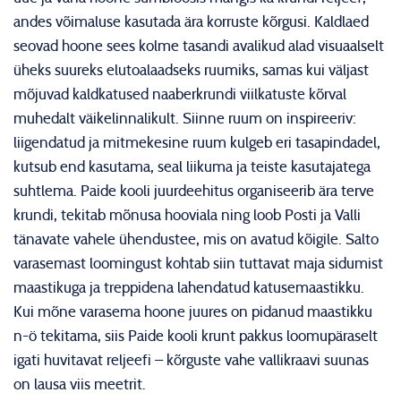
andes võimaluse kasutada ära korruste kõrgusi. Kaldlaed
seovad hoone sees kolme tasandi avalikud alad visuaalselt
üheks suureks elutoalaadseks ruumiks, samas kui väljast
mõjuvad kaldkatused naaberkrundi viilkatuste kõrval
muhedalt väikelinnalikult. Siinne ruum on inspireeriv:
liigendatud ja mitmekesine ruum kulgeb eri tasapindadel,
kutsub end kasutama, seal liikuma ja teiste kasutajatega
suhtlema. Paide kooli juurdeehitus organiseerib ära terve
krundi, tekitab mõnusa hooviala ning loob Posti ja Valli
tänavate vahele ühendustee, mis on avatud kõigile. Salto
varasemast loomingust kohtab siin tuttavat maja sidumist
maastikuga ja treppidena lahendatud katusemaastikku.
Kui mõne varasema hoone juures on pidanud maastikku
n-ö tekitama, siis Paide kooli krunt pakkus loomupäraselt
igati huvitavat reljeefi – kõrguste vahe vallikraavi suunas
on lausa viis meetrit.