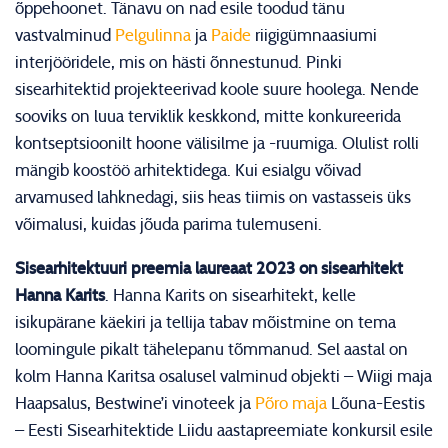
õppehoonet. Tänavu on nad esile toodud tänu
vastvalminud
Pelgulinna
ja
Paide
riigigümnaasiumi
interjööridele, mis on hästi õnnestunud. Pinki
sisearhitektid projekteerivad koole suure hoolega. Nende
sooviks on luua terviklik keskkond, mitte konkureerida
kontseptsioonilt hoone välisilme ja -ruumiga. Olulist rolli
mängib koostöö arhitektidega. Kui esialgu võivad
arvamused lahknedagi, siis heas tiimis on vastasseis üks
võimalusi, kuidas jõuda parima tulemuseni.
Sisearhitektuuri preemia laureaat 2023 on sisearhitekt
Hanna Karits
. Hanna Karits on sisearhitekt, kelle
isikupärane käekiri ja tellija tabav mõistmine on tema
loomingule pikalt tähelepanu tõmmanud. Sel aastal on
kolm Hanna Karitsa osalusel valminud objekti – Wiigi maja
Haapsalus, Bestwine’i vinoteek ja
Põro maja
Lõuna-Eestis
– Eesti Sisearhitektide Liidu aastapreemiate konkursil esile