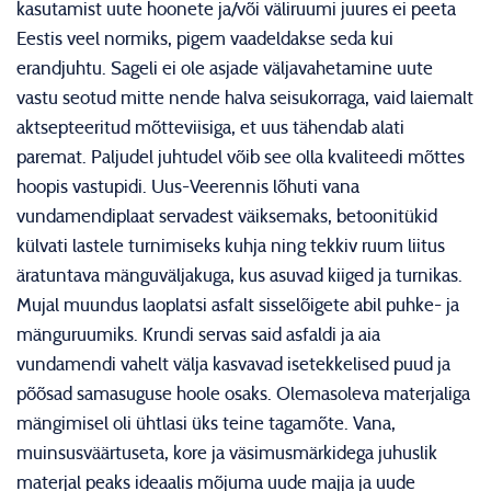
kasutamist uute hoonete ja/või väliruumi juures ei peeta
Eestis veel normiks, pigem vaadeldakse seda kui
erandjuhtu. Sageli ei ole asjade väljavahetamine uute
vastu seotud mitte nende halva seisukorraga, vaid laiemalt
aktsepteeritud mõtteviisiga, et uus tähendab alati
paremat. Paljudel juhtudel võib see olla kvaliteedi mõttes
hoopis vastupidi. Uus-Veerennis lõhuti vana
vundamendiplaat servadest väiksemaks, betoonitükid
külvati lastele turnimiseks kuhja ning tekkiv ruum liitus
äratuntava mänguväljakuga, kus asuvad kiiged ja turnikas.
Mujal muundus laoplatsi asfalt sisselõigete abil puhke- ja
mänguruumiks. Krundi servas said asfaldi ja aia
vundamendi vahelt välja kasvavad isetekkelised puud ja
põõsad samasuguse hoole osaks. Olemasoleva materjaliga
mängimisel oli ühtlasi üks teine tagamõte. Vana,
muinsusväärtuseta, kore ja väsimusmärkidega juhuslik
materjal peaks ideaalis mõjuma uude majja ja uude