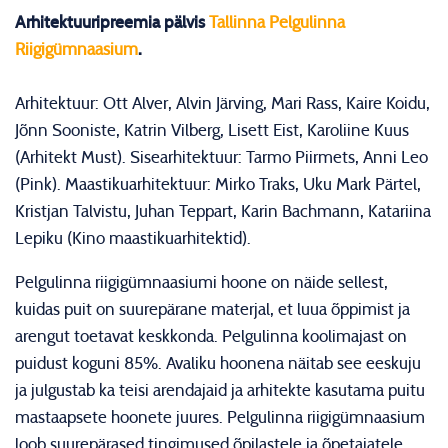
Arhitektuuripreemia pälvis
Tallinna Pelgulinna
Riigigümnaasium
.
Arhitektuur: Ott Alver, Alvin Järving, Mari Rass, Kaire Koidu,
Jõnn Sooniste, Katrin Vilberg, Lisett Eist, Karoliine Kuus
(Arhitekt Must). Sisearhitektuur: Tarmo Piirmets, Anni Leo
(Pink). Maastikuarhitektuur: Mirko Traks, Uku Mark Pärtel,
Kristjan Talvistu, Juhan Teppart, Karin Bachmann, Katariina
Lepiku (Kino maastikuarhitektid).
Pelgulinna riigigümnaasiumi hoone on näide sellest,
kuidas puit on suurepärane materjal, et luua õppimist ja
arengut toetavat keskkonda. Pelgulinna koolimajast on
puidust koguni 85%. Avaliku hoonena näitab see eeskuju
ja julgustab ka teisi arendajaid ja arhitekte kasutama puitu
mastaapsete hoonete juures. Pelgulinna riigigümnaasium
loob suurepärased tingimused õpilastele ja õpetajatele