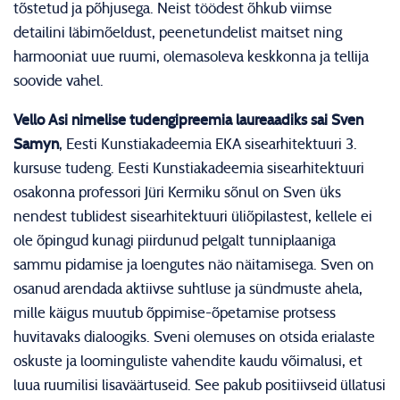
tõstetud ja põhjusega. Neist töödest õhkub viimse
detailini läbimõeldust, peenetundelist maitset ning
harmooniat uue ruumi, olemasoleva keskkonna ja tellija
soovide vahel.
Vello Asi nimelise tudengipreemia laureaadiks sai Sven
Samyn
, Eesti Kunstiakadeemia EKA sisearhitektuuri 3.
kursuse tudeng. Eesti Kunstiakadeemia sisearhitektuuri
osakonna professori Jüri Kermiku sõnul on Sven üks
nendest tublidest sisearhitektuuri üliõpilastest, kellele ei
ole õpingud kunagi piirdunud pelgalt tunniplaaniga
sammu pidamise ja loengutes näo näitamisega. Sven on
osanud arendada aktiivse suhtluse ja sündmuste ahela,
mille käigus muutub õppimise-õpetamise protsess
huvitavaks dialoogiks. Sveni olemuses on otsida erialaste
oskuste ja loominguliste vahendite kaudu võimalusi, et
luua ruumilisi lisaväärtuseid. See pakub positiivseid üllatusi