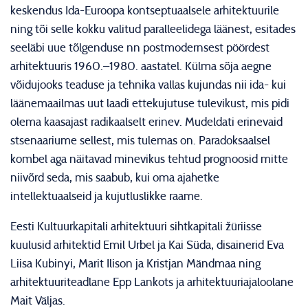
keskendus Ida-Euroopa kontseptuaalsele arhitektuurile
ning tõi selle kokku valitud paralleelidega läänest, esitades
seeläbi uue tõlgenduse nn postmodernsest pöördest
arhitektuuris 1960.–1980. aastatel. Külma sõja aegne
võidujooks teaduse ja tehnika vallas kujundas nii ida- kui
läänemaailmas uut laadi ettekujutuse tulevikust, mis pidi
olema kaasajast radikaalselt erinev. Mudeldati erinevaid
stsenaariume sellest, mis tulemas on. Paradoksaalsel
kombel aga näitavad minevikus tehtud prognoosid mitte
niivõrd seda, mis saabub, kui oma ajahetke
intellektuaalseid ja kujutluslikke raame.
Eesti Kultuurkapitali arhitektuuri sihtkapitali žüriisse
kuulusid arhitektid Emil Urbel ja Kai Süda, disainerid Eva
Liisa Kubinyi, Marit Ilison ja Kristjan Mändmaa ning
arhitektuuriteadlane Epp Lankots ja arhitektuuriajaloolane
Mait Väljas.