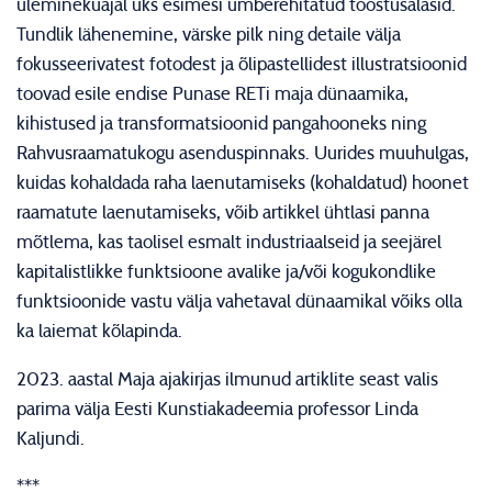
üleminekuajal üks esimesi ümberehitatud tööstusalasid.
Tundlik lähenemine, värske pilk ning detaile välja
fokusseerivatest fotodest ja õlipastellidest illustratsioonid
toovad esile endise Punase RETi maja dünaamika,
kihistused ja transformatsioonid pangahooneks ning
Rahvusraamatukogu asenduspinnaks. Uurides muuhulgas,
kuidas kohaldada raha laenutamiseks (kohaldatud) hoonet
raamatute laenutamiseks, võib artikkel ühtlasi panna
mõtlema, kas taolisel esmalt industriaalseid ja seejärel
kapitalistlikke funktsioone avalike ja/või kogukondlike
funktsioonide vastu välja vahetaval dünaamikal võiks olla
ka laiemat kõlapinda.
2023. aastal Maja ajakirjas ilmunud artiklite seast valis
parima välja Eesti Kunstiakadeemia professor Linda
Kaljundi.
***