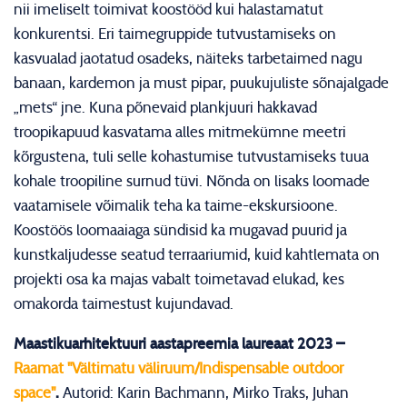
nii imeliselt toimivat koostööd kui halastamatut
konkurentsi. Eri taimegruppide tutvustamiseks on
kasvualad jaotatud osadeks, näiteks tarbetaimed nagu
banaan, kardemon ja must pipar, puukujuliste sõnajalgade
„mets“ jne. Kuna põnevaid plankjuuri hakkavad
troopikapuud kasvatama alles mitmekümne meetri
kõrgustena, tuli selle kohastumise tutvustamiseks tuua
kohale troopiline surnud tüvi. Nõnda on lisaks loomade
vaatamisele võimalik teha ka taime-ekskursioone.
Koostöös loomaaiaga sündisid ka mugavad puurid ja
kunstkaljudesse seatud terraariumid, kuid kahtlemata on
projekti osa ka majas vabalt toimetavad elukad, kes
omakorda taimestust kujundavad.
Maastikuarhitektuuri aastapreemia laureaat 2023 –
Raamat "Vältimatu väliruum/Indispensable outdoor
space"
.
Autorid: Karin Bachmann, Mirko Traks, Juhan