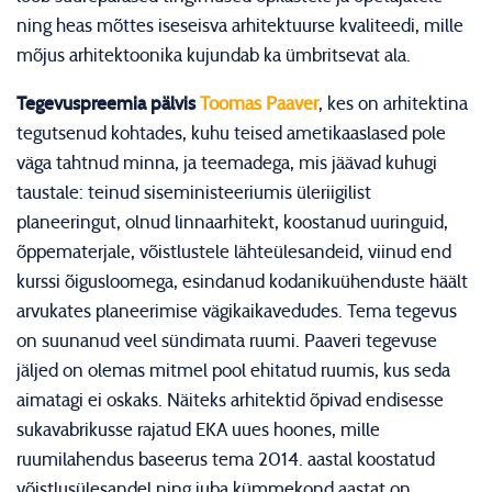
ning heas mõttes iseseisva arhitektuurse kvaliteedi, mille
mõjus arhitektoonika kujundab ka ümbritsevat ala.
Tegevuspreemia pälvis
Toomas Paaver
, kes on arhitektina
tegutsenud kohtades, kuhu teised ametikaaslased pole
väga tahtnud minna, ja teemadega, mis jäävad kuhugi
taustale: teinud siseministeeriumis üleriigilist
planeeringut, olnud linnaarhitekt, koostanud uuringuid,
õppematerjale, võistlustele lähteülesandeid, viinud end
kurssi õigusloomega, esindanud kodanikuühenduste häält
arvukates planeerimise vägikaikavedudes. Tema tegevus
on suunanud veel sündimata ruumi. Paaveri tegevuse
jäljed on olemas mitmel pool ehitatud ruumis, kus seda
aimatagi ei oskaks. Näiteks arhitektid õpivad endisesse
sukavabrikusse rajatud EKA uues hoones, mille
ruumilahendus baseerus tema 2014. aastal koostatud
võistlusülesandel ning juba kümmekond aastat on