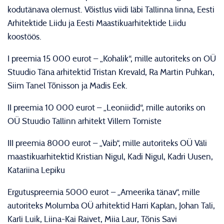
kodutänava olemust.
Võistlus viidi läbi Tallinna linna, Eesti
Arhitektide Liidu ja Eesti Maastikuarhitektide Liidu
koostöös.
I preemia 15 000 eurot – „Kohalik“, mille autoriteks on OÜ
Stuudio Täna arhitektid Tristan Krevald, Ra Martin Puhkan,
Siim Tanel Tõnisson ja Madis Eek.
II preemia 10 000 eurot – „Leoniidid“, mille autoriks on
OÜ Stuudio Tallinn arhitekt Villem Tomiste
III preemia 8000 eurot – „Vaib“, mille autoriteks OÜ Väli
maastikuarhitektid Kristian Nigul, Kadi Nigul, Kadri Uusen,
Katariina Lepiku
Ergutuspreemia 5000 eurot – „Ameerika tänav“, mille
autoriteks Molumba OÜ arhitektid Harri Kaplan, Johan Tali,
Karli Luik, Liina-Kai Raivet, Miia Laur, Tõnis Savi