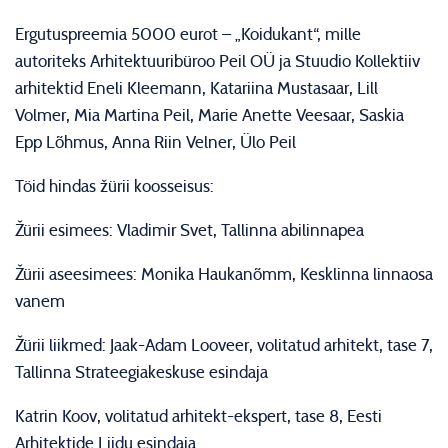
Ergutuspreemia 5000 eurot – „Koidukant“, mille
autoriteks Arhitektuuribüroo Peil OÜ ja Stuudio Kollektiiv
arhitektid Eneli Kleemann, Katariina Mustasaar, Lill
Volmer, Mia Martina Peil, Marie Anette Veesaar, Saskia
Epp Lõhmus, Anna Riin Velner, Ülo Peil
Töid hindas žürii koosseisus:
Žürii esimees: Vladimir Svet, Tallinna abilinnapea
Žürii aseesimees: Monika Haukanõmm, Kesklinna linnaosa
vanem
Žürii liikmed: Jaak-Adam Looveer, volitatud arhitekt, tase 7,
Tallinna Strateegiakeskuse esindaja
Katrin Koov, volitatud arhitekt-ekspert, tase 8, Eesti
Arhitektide Liidu esindaja