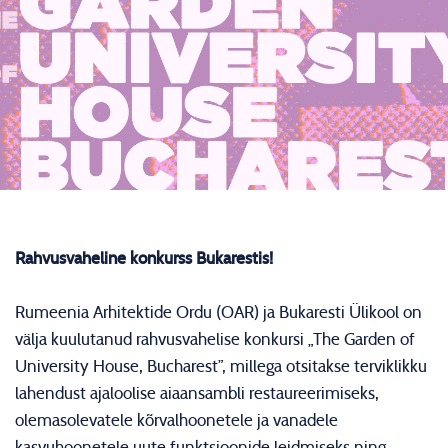
Rahvusvaheline konkurss Bukarestis!
Rumeenia Arhitektide Ordu (OAR) ja Bukaresti Ülikool on
välja kuulutanud rahvusvahelise konkursi „The Garden of
University House, Bucharest”, millega otsitakse terviklikku
lahendust ajaloolise aiaansambli restaureerimiseks,
olemasolevatele kõrvalhoonetele ja vanadele
kasvuhoonetele uute funktsioonide leidmiseks ning