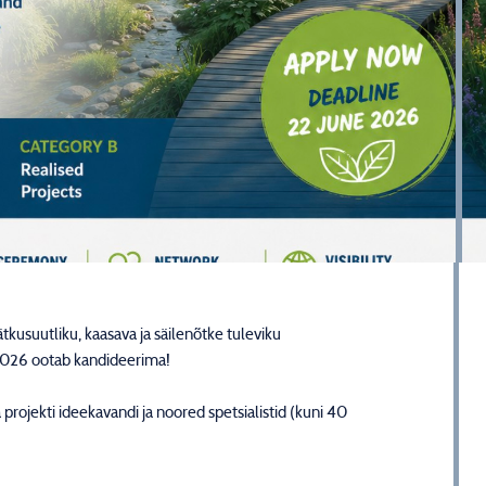
tkusuutliku, kaasava ja säilenõtke tuleviku
2026 ootab kandideerima!
projekti ideekavandi ja noored spetsialistid (kuni 40