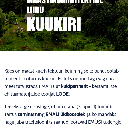
Käes on maastikuarhitektuuri kuu ning selle puhul ootab
teid eriti mahukas kuukiri. Esiteks on meil aga väga hea
meel tutvustada EMALi uut
kuldpartnerit
- keraamiliste
ehitusmaterjalide tootjat
LODE.
Teiseks ärge unustage, et juba täna (3. aprillil) toimub
Tartus
seminar
ning
EMALi üldkoosolek
. Ja kolmandaks,
nagu juba traditsiooniks saanud, ootavad EMÜSi tudengid