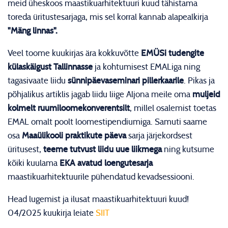
meid üheskoos maastikuarhitektuuri kuud tähistama
toreda üritustesarjaga, mis sel korral kannab alapealkirja
"Mäng linnas".
Veel toome kuukirjas ära kokkuvõtte
EMÜSi tudengite
külaskäigust Tallinnasse
ja kohtumisest EMALiga ning
tagasivaate liidu
sünnipäevaseminari pillerkaarile
. Pikas ja
põhjalikus artiklis jagab liidu liige Aljona meile oma
muljeid
kolmelt ruumiloomekonverentsilt
, millel osalemist toetas
EMAL omalt poolt loomestipendiumiga. Samuti saame
osa
Maaülikooli praktikute päeva
sarja järjekordsest
üritusest,
teeme tutvust liidu uue liikmega
ning kutsume
kõiki kuulama
EKA avatud loengutesarja
maastikuarhitektuurile pühendatud kevadsessiooni.
Head lugemist ja ilusat maastikuarhitektuuri kuud!
04/2025 kuukirja leiate
SIIT