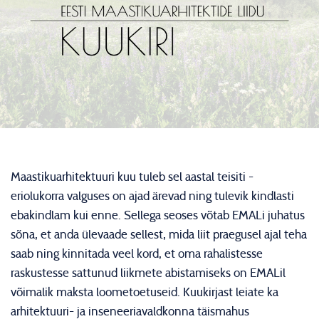
Maastikuarhitektuuri kuu tuleb sel aastal teisiti -
eriolukorra valguses on ajad ärevad ning tulevik kindlasti
ebakindlam kui enne. Sellega seoses võtab EMALi juhatus
sõna, et anda ülevaade sellest, mida liit praegusel ajal teha
saab ning kinnitada veel kord, et oma rahalistesse
raskustesse sattunud liikmete abistamiseks on EMALil
võimalik maksta loometoetuseid. Kuukirjast leiate ka
arhitektuuri- ja inseneeriavaldkonna täismahus