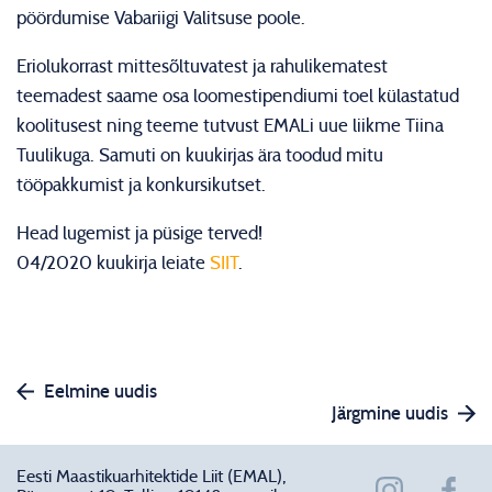
pöördumise Vabariigi Valitsuse poole.
Eriolukorrast mittesõltuvatest ja rahulikematest
teemadest saame osa loomestipendiumi toel külastatud
koolitusest ning teeme tutvust EMALi uue liikme Tiina
Tuulikuga. Samuti on kuukirjas ära toodud mitu
tööpakkumist ja konkursikutset.
Head lugemist ja püsige terved!
04/2020 kuukirja leiate
SIIT
.
Eelmine uudis
Järgmine uudis
Eesti Maastikuarhitektide Liit (EMAL),