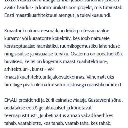
avalik haridus- ja kommunikatsiooniprojekt, mis tutvustab
Eesti maastikuarhitektuuri arengut ja tulevikusuundi.
Kuraatorikonkursi eesmärk on leida professionaalne
kuraator või kuraatorite kollektiiv, kes loob näitusele
kontseptuaalse raamistiku, ruumikogemusliku lahenduse
ning sisulise ja visuaalse terviku. Osalema on oodatud kõik
huvilised, kellel on kogemus maastikuarhitektuuri-,
arhitektuuri-, kunsti- või
(maastikuarhitektuuri)ajaloovaldkonnas. Vähemalt üks
tiimiliige peab olema kutsetunnistusega maastikuarhitekt.
EMALi presidendi ja žürii esinaise Maarja Gustavsoni sõnul
oodatakse eelkõige aktuaalset ja kõnetavat
teemapüstitust: „Juubelinäitus annab vabad käed: kes
tahab, vaatab ette, kes tahab, vaatab taha, kes tahab,