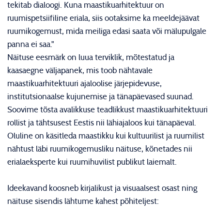
tekitab dialoogi. Kuna maastikuarhitektuur on
ruumispetsiifiline eriala, siis ootaksime ka meeldejäävat
ruumikogemust, mida meiliga edasi saata või mälupulgale
panna ei saa."
Näituse eesmärk on luua terviklik, mõtestatud ja
kaasaegne väljapanek, mis toob nähtavale
maastikuarhitektuuri ajaloolise järjepidevuse,
institutsionaalse kujunemise ja tänapäevased suunad.
Soovime tõsta avalikkuse teadlikkust maastikuarhitektuuri
rollist ja tähtsusest Eestis nii lähiajaloos kui tänapäeval.
Oluline on käsitleda maastikku kui kultuurilist ja ruumilist
nähtust läbi ruumikogemusliku näituse, kõnetades nii
erialaeksperte kui ruumihuvilist publikut laiemalt.
Ideekavand koosneb kirjalikust ja visuaalsest osast ning
näituse sisendis lähtume kahest põhiteljest: