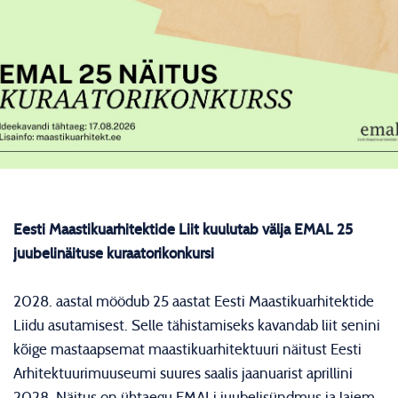
Eesti Maastikuarhitektide Liit kuulutab välja EMAL 25
juubelinäituse kuraatorikonkursi
2028. aastal möödub 25 aastat Eesti Maastikuarhitektide
Liidu asutamisest. Selle tähistamiseks kavandab liit senini
kõige mastaapsemat maastikuarhitektuuri näitust Eesti
Arhitektuurimuuseumi suures saalis jaanuarist aprillini
2028. Näitus on ühtaegu EMALi juubelisündmus ja laiem