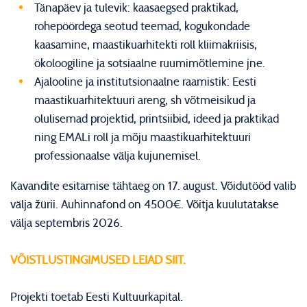
Tänapäev ja tulevik: kaasaegsed praktikad,
rohepöördega seotud teemad, kogukondade
kaasamine, maastikuarhitekti roll kliimakriisis,
ökoloogiline ja sotsiaalne ruumimõtlemine jne.
Ajalooline ja institutsionaalne raamistik: Eesti
maastikuarhitektuuri areng, sh võtmeisikud ja
olulisemad projektid, printsiibid, ideed ja praktikad
ning EMALi roll ja mõju maastikuarhitektuuri
professionaalse välja kujunemisel.
Kavandite esitamise tähtaeg on 17. august. Võidutööd valib
välja žürii. Auhinnafond on 4500€. Võitja kuulutatakse
välja septembris 2026.
VÕISTLUSTINGIMUSED LEIAD SIIT.
Projekti toetab Eesti Kultuurkapital.