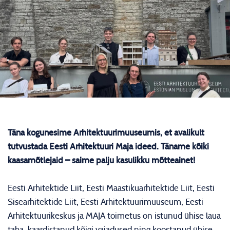
Täna kogunesime Arhitektuurimuuseumis, et avalikult
tutvustada Eesti Arhitektuuri Maja ideed. Täname kõiki
kaasamõtlejaid – saime palju kasulikku mõtteainet!
Eesti Arhitektide Liit, Eesti Maastikuarhitektide Liit, Eesti
Sisearhitektide Liit, Eesti Arhitektuurimuuseum, Eesti
Arhitektuurikeskus ja MAJA toimetus on istunud ühise laua
taha, kaardistanud kõigi vajadused ning koostanud ühise