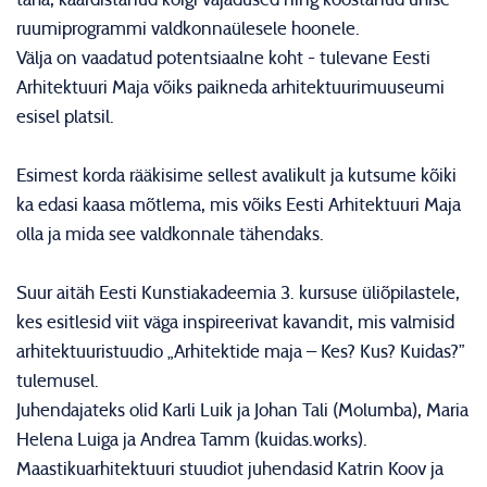
ruumiprogrammi valdkonnaülesele hoonele.
Välja on vaadatud potentsiaalne koht - tulevane Eesti
Arhitektuuri Maja võiks paikneda arhitektuurimuuseumi
esisel platsil.
Esimest korda rääkisime sellest avalikult ja kutsume kõiki
ka edasi kaasa mõtlema, mis võiks Eesti Arhitektuuri Maja
olla ja mida see valdkonnale tähendaks.
Suur aitäh Eesti Kunstiakadeemia 3. kursuse üliõpilastele,
kes esitlesid viit väga inspireerivat kavandit, mis valmisid
arhitektuuristuudio „Arhitektide maja – Kes? Kus? Kuidas?”
tulemusel.
Juhendajateks olid Karli Luik ja Johan Tali (Molumba), Maria
Helena Luiga ja Andrea Tamm (kuidas.works).
Maastikuarhitektuuri stuudiot juhendasid Katrin Koov ja