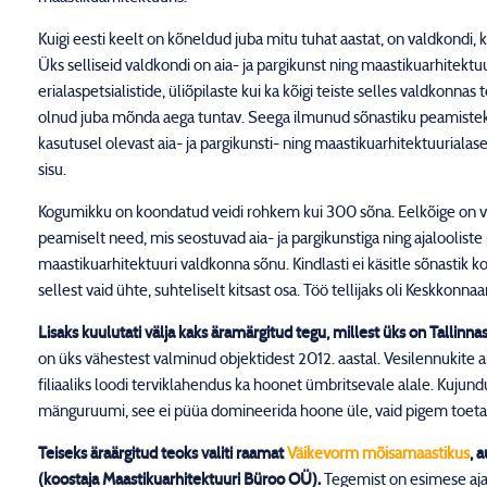
Kuigi eesti keelt on kõneldud juba mitu tuhat aastat, on valdkondi, 
Üks selliseid valdkondi on aia- ja pargikunst ning maastikuarhitektuu
erialaspetsialistide, üliõpilaste kui ka kõigi teiste selles valdkonn
olnud juba mõnda aega tuntav. Seega ilmunud sõnastiku peamistek
kasutusel olevast aia- ja pargikunsti- ning maastikuarhitektuuriala
sisu.
Kogumikku on koondatud veidi rohkem kui 300 sõna. Eelkõige on va
peamiselt need, mis seostuvad aia- ja pargikunstiga ning ajalooliste
maastikuarhitektuuri valdkonna sõnu. Kindlasti ei käsitle sõnastik
sellest vaid ühte, suhteliselt kitsast osa. Töö tellijaks oli Keskkonn
Lisaks kuulutati välja kaks äramärgitud tegu, millest üks on Tallinna
on üks vähestest valminud objektidest 2012. aastal. Vesilennukit
filiaaliks loodi terviklahendus ka hoonet ümbritsevale alale. Kujund
mänguruumi, see ei püüa domineerida hoone üle, vaid pigem toeta
Teiseks äraärgitud teoks valiti raamat
Väikevorm mõisamaastikus
, 
(koostaja Maastikuarhitektuuri Büroo OÜ).
Tegemist on esimese ajal