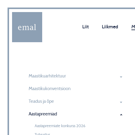
Liit
Liikmed
M
Maastikuarhitektuur
Maastikukonventsioon
Teadus ja õpe
Aastapreemiad
Aastapreemiate konkurss 2026
Tutvustus