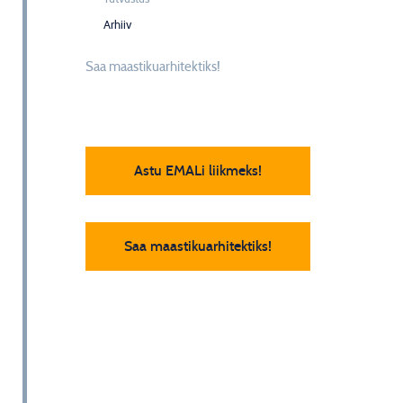
Arhiiv
Saa maastikuarhitektiks!
Astu EMALi liikmeks!
Saa maastikuarhitektiks!