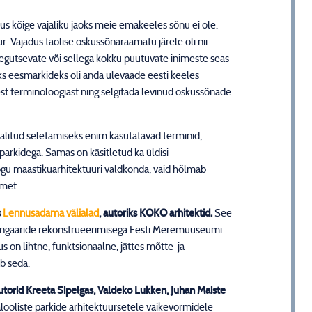
kus kõige vajaliku jaoks meie emakeeles sõnu ei ole.
r. Vajadus taolise oskussõnaraamatu järele oli nii
as tegutsevate või sellega kokku puutuvate inimeste seas
s eesmärkideks oli anda ülevaade eesti keeles
sest terminoloogiast ning selgitada levinud oskussõnade
litud seletamiseks enim kasutatavad terminid,
 parkidega. Samas on käsitletud ka üldisi
 kogu maastikuarhitektuuri valdkonda, vaid hõlmab
aamet.
s
Lennusadama välialad
, autoriks KOKO arhitektid.
See
e angaaride rekonstrueerimisega Eesti Meremuuseumi
us on lihtne, funktsionaalne, jättes mõtte-ja
b seda.
autorid Kreeta Sipelgas, Valdeko Lukken, Juhan Maiste
ooliste parkide arhitektuursetele väikevormidele