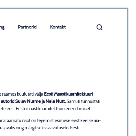
ng
Partnerid
Kontakt
e raames kuulutati välja
Eesti Maastikuarhitektuuri
, autorid Sulev Nurme ja Nele Nutt.
Samuti tunnustati
ete eest Eesti maastikuarhitektuuri edendamisel.
õnaraamatu näol on tegemist esimese eestikeelse aia-
rajavaks ning märgiliseks saavutuseks Eesti