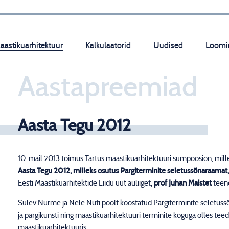
aastikuarhitektuur
Kalkulaatorid
Uudised
Loomi
Aastapreemiad
Aasta Tegu 2012
10. mail 2013 toimus Tartus maastikuarhitektuuri sümpoosion, mill
Aasta Tegu 2012, milleks osutus Pargiterminite seletussõnaraamat
Eesti Maastikuarhitektide Liidu uut auliiget,
prof Juhan Maistet
teen
Sulev Nurme ja Nele Nuti poolt koostatud Pargiterminite seletuss
ja pargikunsti ning maastikuarhitektuuri terminite koguga olles teed
maastikuarhitektuuris.