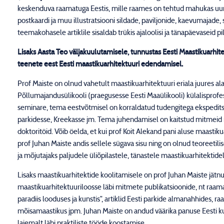
keskenduva raamatuga Eestis, mille raames on tehtud mahukas uuri
postkaardi ja muu illustratsiooni sildade, paviljonide, kaevumajade
teemakohasele artiklile sisaldab trükis ajaloolisi ja tänapäevaseid 
Lisaks Aasta Teo väljakuulutamisele, tunnustas Eesti Maastikuarhitek
teenete eest Eesti maastikuarhitektuuri edendamisel.
Prof Maiste on olnud vahetult maastikuarhitektuuri eriala juures alat
Põllumajandusülikooli (praegusesse Eesti Maaülikooli) külalisprofe
seminare, tema eestvõtmisel on korraldatud tudengitega ekspeditsi
parkidesse, Kreekasse jm. Tema juhendamisel on kaitstud mitmeid 
doktoritöid. Võib öelda, et kui prof Koit Alekand pani aluse maastiku
prof Juhan Maiste andis sellele sügava sisu ning on olnud teoreetili
ja mõjutajaks paljudele üliõpilastele, tänastele maastikuarhitektide
Lisaks maastikuarhitektide koolitamisele on prof Juhan Maiste jätn
maastikuarhitektuuriloosse läbi mitmete publikatsioonide, nt raama
paradiis looduses ja kunstis", artiklid Eesti parkide almanahhides,
mõisamaastikus jpm. Juhan Maiste on andud väärika panuse Eesti 
laiemalt läbi praktiliste tööde koostamise.