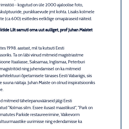
mistöö - kogutud on üle 2000 ajaloolise foto,
, skulptuuride, purskkaevude jmt kohta. Lisaks kolmele
pilte (ca 600) esitledes eelkõige omapäraseid näiteid.
tide Liit samuti oma uut auliiget, prof Juhan Maistet
es 1998. aastast, mil ta kutsuti Eesti
ssoriks. Ta on läbi viinud mitmeid magistriastme
oone Itaaliasse, Saksamaa, Inglismaa, Peterburi
magistritöid ning juhendamisel on ka mitmeid
arhitektuuri õpetamisele tänases Eesti Vabariigis, siis
se suuna näitaja. Juhan Maiste on olnud inspiratsiooniks
le.
ud mitmeid tähelepanuväärseid jälgi Eesti
tud "Kolmas silm. Essee ilusast maastikust", "Park on
 raamatutes Parkide restaureerimine, Väikevorm
kultuurmaastike uurimisse ning edendamisse ka