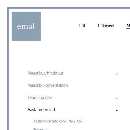
Liit
Liikmed
M
Maastikuarhitektuur
Maastikukonventsioon
Teadus ja õpe
Aastapreemiad
Aastapreemiate konkurss 2026
Tutvustus