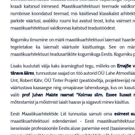
kraadi kaitsnud inimesed. Maastikuarhitektuuri teemade valdkon
numbrisse koondatud teemad, mis käsitlevad klassikalist arhitektu
parkide väärtusi, avalikku ruumi kui avatud teost, koha vaimset 
maastikuarhitektuuri valdkonnas kaitstud teadustöödest.
Kogumiku ilmumine on märk maastikuarhitektuuri laiemast haardest. 
tegeletakse ka laiemalt väärtuste käsitlustega. See on mä
maastikuarhitektuuri teadusartiklite kogumikuga Eestis. Kogumiku 
Lisaks kuulutati välja kaks äramärgitud tegu, milleks on
Emajõe va
tänava ääres
, tunnustuse saajad on töö autorid OÜ Lahe Atmosfäär,
Unt, Robert Kähr; OÜ Tinter Projekt (peatöövõtja, projekteerija) ni
väärtustava kaasaegse ning omapärase lahendusega, kus on kasuta
valiti
prof Juhan Maiste raamat “Kolmas silm. Essee ilusast m
mõtestamist ja mõistmist laialt haarav ja sügavuti minev käsitlus.
Eesti Maastikuarhitektide Liit tunnustas samuti oma
esimest au
maastikuarhitektuuri edendamisel - Eesti maastikuarhitektuu
iseseisvale professioonile Eestis aluse panemise eest (taasiseseisvu