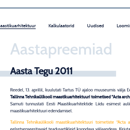
aastikuarhitektuur
Kalkulaatorid
Uudised
Loomi
Aastapreemiad
Aasta Tegu 2011
Reedel, 13. aprillil, kuulutati Tartus TÜ ajaloo muuseumis välja 
Tallinna Tehnikaülikooli maastikuarhitektuuri toimetised “Acta arch
Samuti tunnustati Eesti Maastikuarhitektide Liidu esimest au
maastikuarhitektuuri edendamisel.
Tallinna Tehnikaülikooli maastikuarhitektuuri toimetiste “Acta a
eelretsenseeritavaid teadusartikleid koondava väljaandega. Kirjut