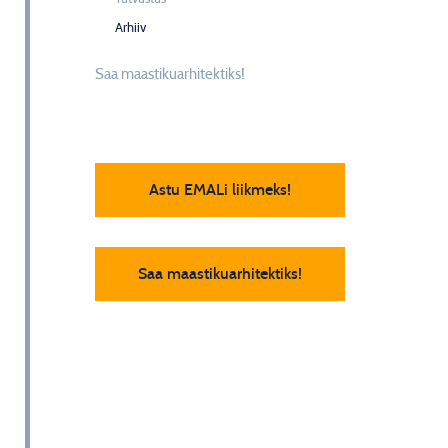
Arhiiv
Saa maastikuarhitektiks!
Astu EMALi liikmeks!
Saa maastikuarhitektiks!