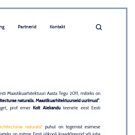
ng
Partnerid
Kontakt
Eesti Maastikuarhitektuuri Aasta Tegu 2011, milleks on
itecturae naturalis. Maastikuarhitektuurseid uurimusi”
.
liiget, prof emer
Koit Alekandu
teenete eest Eesti
rchitecturae naturalis“
puhul on tegemist esimese
ajateks on mitme Eesti ülikooli kraadiõppurid või juba