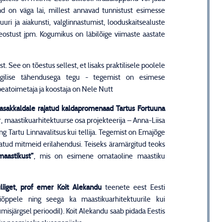
d on väga lai, millest annavad tunnistust esimesse
uri ja aiakunsti, valglinnastumist, looduskaitsealuste
reostust jpm. Kogumikus on läbilõige viimaste aastate
See on tõestus sellest, et lisaks praktilisele poolele
rgilise tähendusega tegu - tegemist on esimese
peatoimetaja ja koostaja on Nele Nutt
sakkaldale rajatud kaldapromenaad Tartus Fortuuna
 maastikuarhitektuurse osa projekteerija – Anna-Liisa
ng Tartu Linnavalitsus kui tellija. Tegemist on Emajõge
tud mitmeid erilahendusi. Teiseks äramärgitud teoks
aastikust”
, mis on esimene omataoline maastiku
liiget, prof emer Koit Alekandu
teenete eest Eesti
riõppele ning seega ka maastikuarhitektuurile kui
misjärgsel perioodil). Koit Alekandu saab pidada Eestis