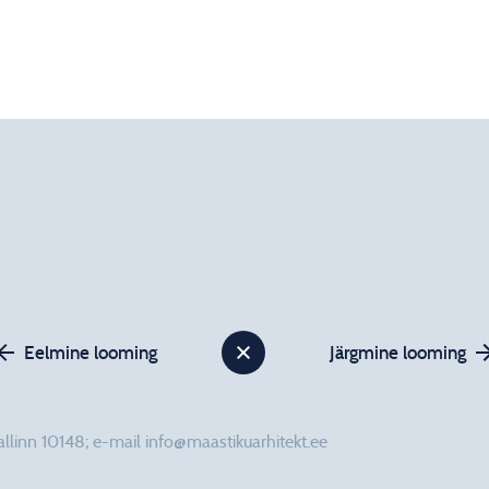
Eelmine looming
Järgmine looming
Tallinn 10148; e-mail info@maastikuarhitekt.ee