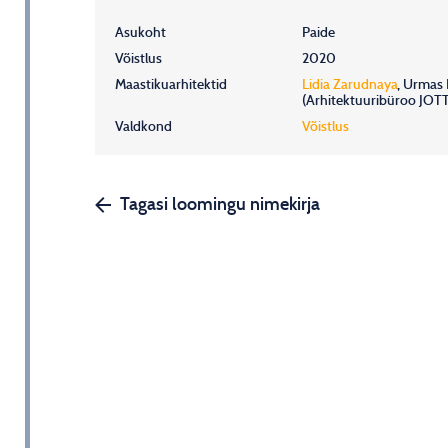
Asukoht
Paide
Võistlus
2020
Maastikuarhitektid
Lidia Zarudnaya
,
Urmas 
(Arhitektuuribüroo JOT
Valdkond
Võistlus
Tagasi loomingu nimekirja