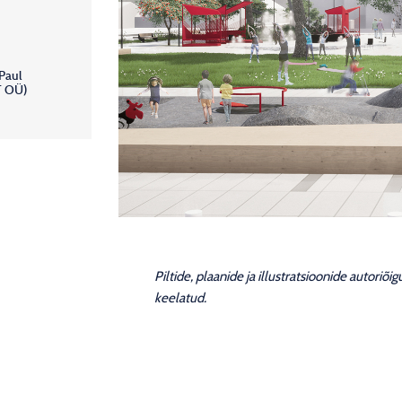
Paul
T OÜ)
Piltide, plaanide ja illustratsioonide autoriõ
keelatud.