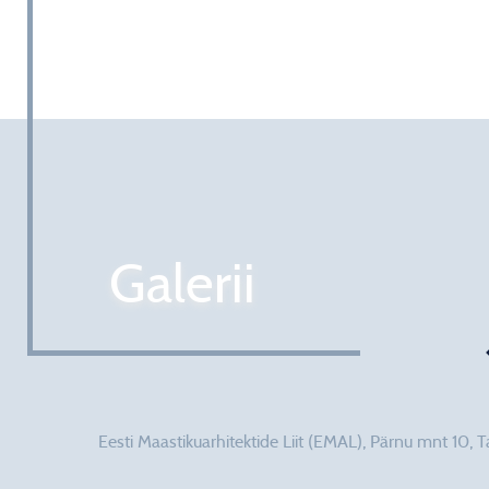
Galerii
Eesti Maastikuarhitektide Liit (EMAL), Pärnu mnt 10, 