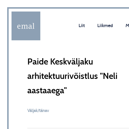
Liit
Liikmed
M
Paide Keskväljaku
arhitektuurivõistlus "Neli
aastaaega"
Väljak/tänav