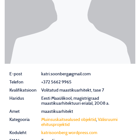
E-post
katri.soonberg@gmail.com
Telefon
+372 5662 9965
Kvalifikatsioon
Volitatud maastikuarhitekt, tase 7
Haridus
Eesti Maaülikool, magistrigraad
maastikuarhitektuuri erialal, 2008 a.
Amet
maastikuarhitekt
Kategooria
Muinsuskaitsealused objektid
,
Välisruumi
ehitusprojektid
Koduleht
katrisoonberg.wordpress.com