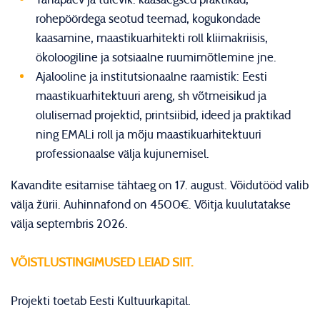
rohepöördega seotud teemad, kogukondade
kaasamine, maastikuarhitekti roll kliimakriisis,
ökoloogiline ja sotsiaalne ruumimõtlemine jne.
Ajalooline ja institutsionaalne raamistik: Eesti
maastikuarhitektuuri areng, sh võtmeisikud ja
olulisemad projektid, printsiibid, ideed ja praktikad
ning EMALi roll ja mõju maastikuarhitektuuri
professionaalse välja kujunemisel.
Kavandite esitamise tähtaeg on 17. august. Võidutööd valib
välja žürii. Auhinnafond on 4500€. Võitja kuulutatakse
välja septembris 2026.
VÕISTLUSTINGIMUSED LEIAD SIIT.
Projekti toetab Eesti Kultuurkapital.