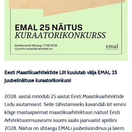
Eesti Maastikuarhitektide Liit kuulutab välja EMAL 25
juubelinäituse kuraatorikonkursi
2028. aastal möödub 25 aastat Eesti Maastikuarhitektide
Liidu asutamisest. Selle tähistamiseks kavandab liit senini
kõige mastaapsemat maastikuarhitektuuri näitust Eesti
Arhitektuurimuuseumi suures saalis jaanuarist aprillini
2028. Näitus on ühtaegu EMALi juubelisündmus ja laiem