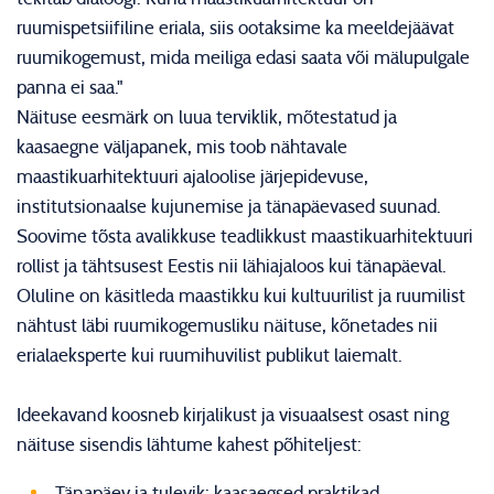
ruumispetsiifiline eriala, siis ootaksime ka meeldejäävat
ruumikogemust, mida meiliga edasi saata või mälupulgale
panna ei saa."
Näituse eesmärk on luua terviklik, mõtestatud ja
kaasaegne väljapanek, mis toob nähtavale
maastikuarhitektuuri ajaloolise järjepidevuse,
institutsionaalse kujunemise ja tänapäevased suunad.
Soovime tõsta avalikkuse teadlikkust maastikuarhitektuuri
rollist ja tähtsusest Eestis nii lähiajaloos kui tänapäeval.
Oluline on käsitleda maastikku kui kultuurilist ja ruumilist
nähtust läbi ruumikogemusliku näituse, kõnetades nii
erialaeksperte kui ruumihuvilist publikut laiemalt.
Ideekavand koosneb kirjalikust ja visuaalsest osast ning
näituse sisendis lähtume kahest põhiteljest:
Tänapäev ja tulevik: kaasaegsed praktikad,