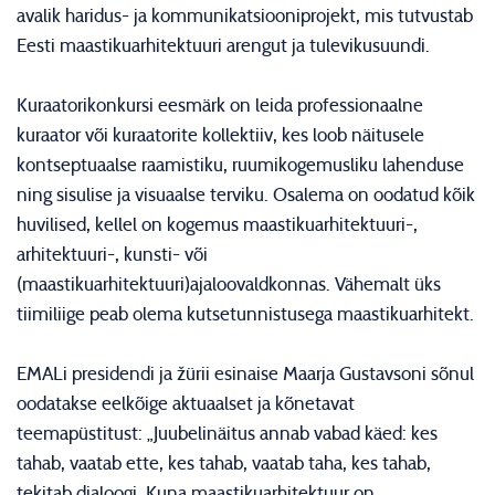
avalik haridus- ja kommunikatsiooniprojekt, mis tutvustab
Eesti maastikuarhitektuuri arengut ja tulevikusuundi.
Kuraatorikonkursi eesmärk on leida professionaalne
kuraator või kuraatorite kollektiiv, kes loob näitusele
kontseptuaalse raamistiku, ruumikogemusliku lahenduse
ning sisulise ja visuaalse terviku. Osalema on oodatud kõik
huvilised, kellel on kogemus maastikuarhitektuuri-,
arhitektuuri-, kunsti- või
(maastikuarhitektuuri)ajaloovaldkonnas. Vähemalt üks
tiimiliige peab olema kutsetunnistusega maastikuarhitekt.
EMALi presidendi ja žürii esinaise Maarja Gustavsoni sõnul
oodatakse eelkõige aktuaalset ja kõnetavat
teemapüstitust: „Juubelinäitus annab vabad käed: kes
tahab, vaatab ette, kes tahab, vaatab taha, kes tahab,
tekitab dialoogi. Kuna maastikuarhitektuur on