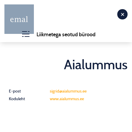
Liikmetega seotud bürood
Aialummus
E-post
sigrid@aialummus.ee
Koduleht
www.aialummus.ee